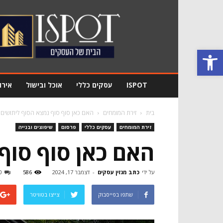
מגזין
עסקים
Ispot
פתח סרגל נגישות
ISPOT
עסקים כללי
אוכל ובישול
אירו
בית
זירת המומחים
האם כאן סוף סוף נמצא הסוף ליתושים 
זירת המומחים
עסקים כללי
פרסום
שיפוצים ובנייה
האם כאן סוף סוף
על ידי
כתב מגזין עסקים
-
דצמבר 17, 2024
586
0
שתפו בפייסבוק
צייצו בטוויטר