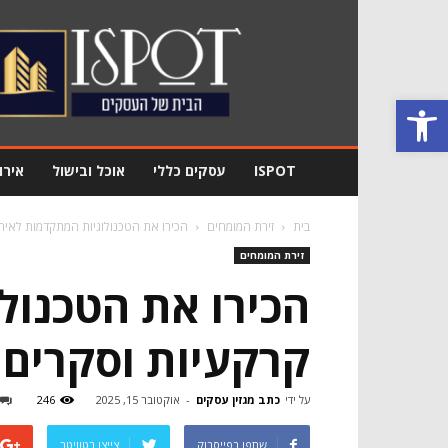
מגזין
עסקים
Ispot
פתח סרגל נגישות
ISPOT
עסקים כללי
אוכל ובישול
אירו
בית
זירת המומחים
הכירו את הטכנולוגיות המתקדמות לאית
זירת המומחים
הכירו את הטכנול
קרקעיות וסקרים 
על ידי
כתב מגזין עסקים
-
אוקטובר 15, 2025
246
שתפו בפייסבוק
צייצו בטוויטר