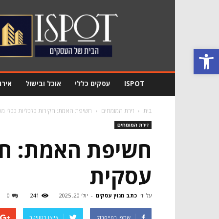
מגזין
עסקים
Ispot
פתח סרגל נגישות
ISPOT
עסקים כללי
אוכל ובישול
אירו
בית
זירת המומחים
חשיפת האמת: חקירות כלכליות ככלי 
זירת המומחים
חשיפת האמת: חק
עסקית
על ידי
כתב מגזין עסקים
-
יולי 20, 2025
241
0
שתפו בפייסבוק
צייצו בטוויטר