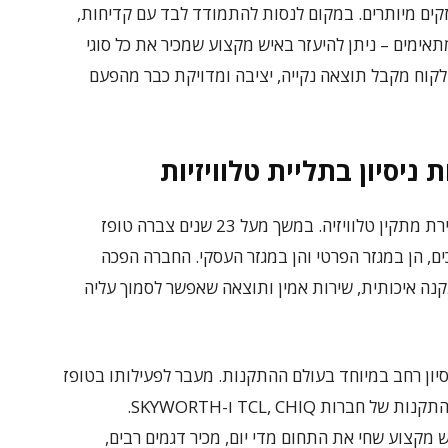
קים מיותרים. במקום לנסות להתמודד לבד עם קדיחות,
אימים – ניתן להיעזר באיש מקצוע שמכיר את כל סוגי
 הלקוח מקבל תוצאה נקייה, יציבה ומדויקת כבר מהפעם
ניסיון הוא אחד המרכיבים החשובים ביותר בבחירת מתקין טלוויזיה. במשך מעל 23 שנים צברה טופז
 הן במגזר הפרטי והן במגזר העסקי. החברה הפכה
ה איכותית, שירות אמין ותוצאה שאפשר לסמוך עליה
יון רחב במיוחד בעולם ההתקנות. מעבר לפעילותו בטופז
התקנות, שגיא מנהל מזה 13 שנים את תחום ההתקנות של חברות TCL, CHIQ ו-SKYWORTH.
מקצוע שחי את התחום מדי יום, מכיר דגמים רבים,