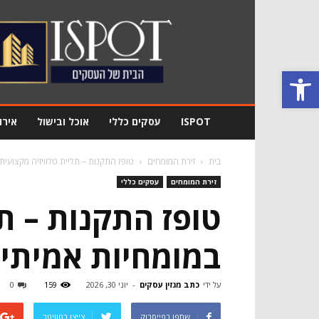
מגזין
עסקים
Ispot
פתח סרגל נגישות
ISPOT
עסקים כללי
אוכל ובישול
אירו
בית
זירת המומחים
טופז התקנות – תליית טלוויזיה מקצועי
זירת המומחים
עסקים כללי
טופז התקנות – ת
במומחיות אמיתי
על ידי
כתב מגזין עסקים
-
יוני 30, 2026
159
0
שתפו בפייסבוק
צייצו בטוויטר