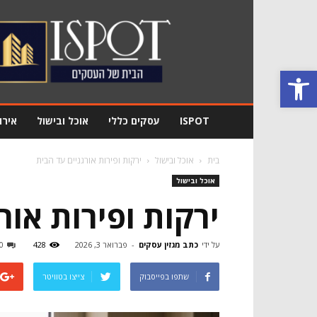
מגזין
עסקים
Ispot
פתח סרגל נגישות
ISPOT
עסקים כללי
אוכל ובישול
אירו
בית
אוכל ובישול
ירקות ופירות אורגניים עד הבית
אוכל ובישול
ירקות ופירות אור
על ידי
כתב מגזין עסקים
-
פברואר 3, 2026
428
0
שתפו בפייסבוק
צייצו בטוויטר