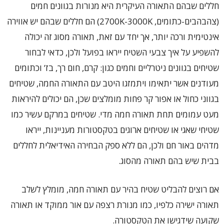
חללים שבהם התאורה העיקרית היא מנורות בגוונים חמים
(צהבהבים-כתומים, 2700K-3000K) הם חללים שבהם יש אווירה
אינטימית ורכה יותר, אך יחד עם זאת, תאורה מסוג זה יכולה
להשפיע על איך צבעי השטיח ייראו בפועל ולכן, כדאי לבחור
שטיחים בגוונים ניטרליים וחמים כגון: קרם, חום רך, בז’ וכתומים
מעודנים אשר יתאימו ויתמזגו היטב עם התאורה החמה, שטיחים
בגווני כחול או אפור קר פחות מומלצים שכן, הם יכולים להיראות
מעט עמומים תחת תאורה חמה מדי. שטיחים במרקם עשיר כמו
שטיחי שאגי או שטיחים ארוגים בטקסטורות מעניינות, ייראו
מדהים באור חם ולכן, הם ללא ספק הבחירה האידיאלית לחללים
בבית שיש בהם תאורה מהסוג.
אם רוצים להבליט שטיח בהיר עם תאורה חמה, מומלץ לשלב
תאורה ישירה כלפיו, כמו מנורת רצפה עם אור ממוקד או תאורה
שקועה שידגישו את הטקסטורה.