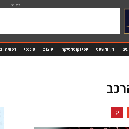
- פרסומת -
עים
דין ומשפט
יופי וקוסמטיקה
עיצוב
פיננסי
רפואה וב
רכב