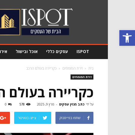
מגזין
עסקים
Ispot
פתח סרגל נגישות
ISPOT
עסקים כללי
אוכל ובישול
אירו
בית
זירת המומחים
כקריירה בעולם הרכב
זירת המומחים
כקריירה בעולם ה
על ידי
כתב מגזין עסקים
-
מרץ 9, 2025
578
0
שתפו בפייסבוק
צייצו בטוויטר