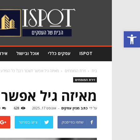
מגזין
עסקים
Ispot
פתח סרגל נגישות
ISPOT
עסקים כללי
אוכל ובישול
אירו
בית
זירת המומחים
מאיזה גיל אפשר לשכור רכב? כל המידע 
זירת המומחים
מאיזה גיל אפשר 
על ידי
כתב מגזין עסקים
-
אוגוסט 17, 2025
628
0
שתפו בפייסבוק
צייצו בטוויטר