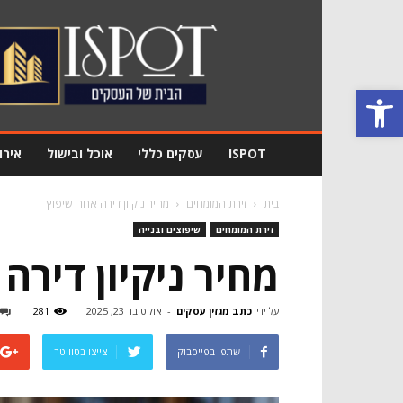
מגזין
עסקים
Ispot
פתח סרגל נגישות
ISPOT
עסקים כללי
אוכל ובישול
אירו
בית
זירת המומחים
מחיר ניקיון דירה אחרי שיפוץ
זירת המומחים
שיפוצים ובנייה
מחיר ניקיון דירה
על ידי
כתב מגזין עסקים
-
אוקטובר 23, 2025
281
שתפו בפייסבוק
צייצו בטוויטר