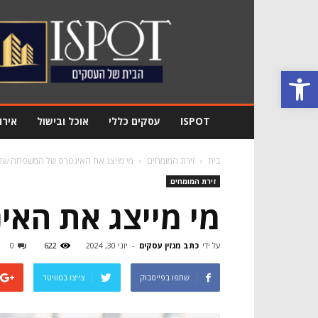
מגזין
עסקים
Ispot
פתח סרגל נגישות
ISPOT
עסקים כללי
אוכל ובישול
אירו
בית
זירת המומחים
מי מייצג את האינטרס של המשפחה של
זירת המומחים
מי מייצג את הא
על ידי
כתב מגזין עסקים
-
יוני 30, 2024
622
0
שתפו בפייסבוק
צייצו בטוויטר