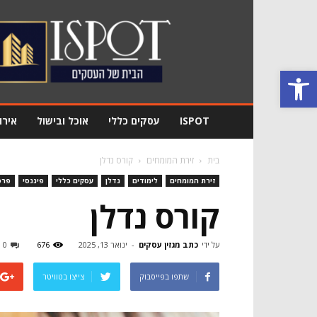
מגזין
עסקים
Ispot
פתח סרגל נגישות
ISPOT
עסקים כללי
אוכל ובישול
אירו
בית
זירת המומחים
קורס נדלן
זירת המומחים
לימודים
נדלן
עסקים כללי
פיננסי
פרס
קורס נדלן
על ידי
כתב מגזין עסקים
-
ינואר 13, 2025
676
0
שתפו בפייסבוק
צייצו בטוויטר