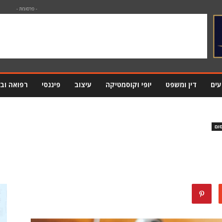
- פרסומת -
עים
דין ומשפט
יופי וקוסמטיקה
עיצוב
פיננסי
רפואה וב
ום