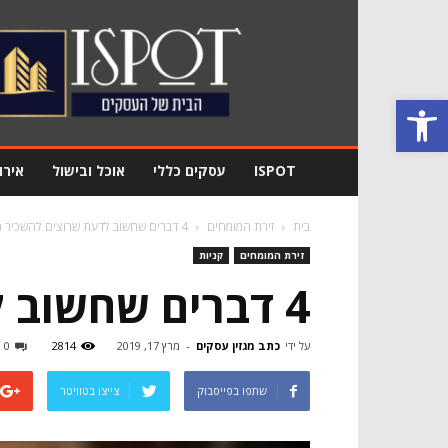
מגזין
עסקים
Ispot
פתח סרגל נגישות
ISPOT
עסקים כללי
אוכל ובישול
אירו
בית
זירת המומחים
4 דברים שחשוב לדעת שרוצים להשכיר מחשב
זירת המומחים
קניות
4 דברים שחשוב לדעת שרוצים להשכיר מחשב
על ידי
כתב מגזין עסקים
-
מרץ 17, 2019
2814
0
שתפו בפייסבוק
צייצו בטוויטר