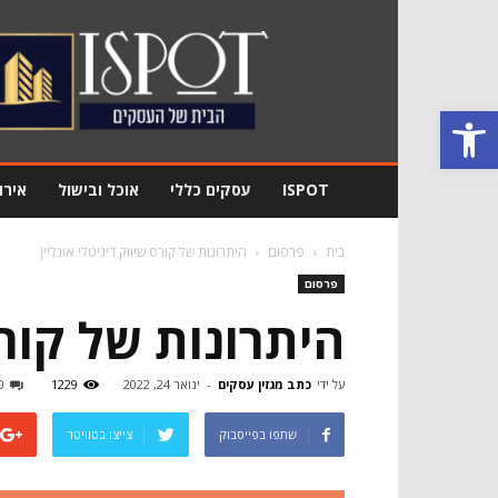
מגזין
עסקים
Ispot
פתח סרגל נגישות
ISPOT
עסקים כללי
אוכל ובישול
אירו
בית
פרסום
היתרונות של קורס שיווק דיגיטלי אונליין
פרסום
היתרונות של קורס
על ידי
כתב מגזין עסקים
-
ינואר 24, 2022
1229
0
שתפו בפייסבוק
צייצו בטוויטר