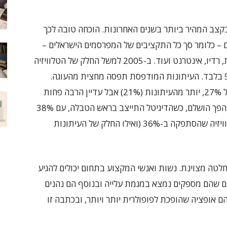
קצב המהיר ביותר בשנים האחרונות. הוכחה טובה לכך
– כלומר סך כל התקציבים של המפרסמים הישראלים –
בין המדיות השונות: טלוויזיה, עיתונות מודפסת, רדיו, אינטרנט ועוד. ב-2005 למשל החלק של הטלוויזיה
עמד על 32% ואילו החלק של האינטרנט על 5% בלבד. העיתונות המודפסת תפסה מחצית מהעוגה.
ב-2015 הנתח של השיווק בדיגיטל כבר עמד על 27%, יותר מהעיתונות (21%) אבל עדיין הרבה פחות
מהטלוויזיה (38%). ארבע שנים מאוחר יותר המהפך הושלם, כשהדיגיטל התייצב בראש הטבלה, עם 38%
מתוך כל תקציבי הפרסום בישראל, לעומת הטלוויזיה שהסתפקה ב-36% (ואילו החלק של העיתונות
לטה מצוינת. נשות ואנשי המקצוע בתחום יכולים להגיע
ם שהם מספקים נמצא במגמת עלייה ובנוסף הם נהנים
הם אופציה שהופכת לפופולרית יותר ויותר, ובכתבה זו