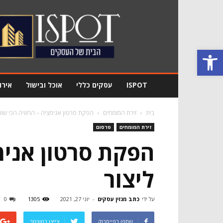
מגזין
עסקים
Ispot
פתח סרגל נגישות
ISPOT
עסקים כללי
אוכל ובישול
אירו
בית
זירת המומחים
הפקת סרטון אנימציה – החוויה הכי שוו
זירת המומחים
פרסום
הפקת סרטון אנימ
ליצור
על ידי
כתב מגזין עסקים
-
יוני 27, 2021
1305
0
שתפו בפייסבוק
צייצו בטוויטר