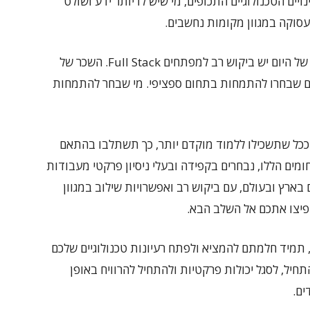
ויים הטכנולוגיים התכופים, מי שיש לו יותר ידע ושולט
עסוקה במגוון מקומות נחשבים.
ומה לגבי השכר? תנאי השכר הם מעולים. בעידן של היום יש ביקוש רב למפתחים Full Stack. השכר של
ם שבחרו להתמחות בתחום ספציפי. מי שבחר להתמחות
 ככל שתשכילו ללמוד מוקדם יותר, כך תשתלבו בהתאם
ים הללו, נבחרים בקפידה ובעלי ניסיון פרקטי מעבודות
ארץ ובעולם, עם ביקוש רב ואפשרויות שילוב במגוון
פיצו אתכם אל השלב הבא.
תמיד חלמתם להמציא ולפתח רעיונות טכנולוגיים שלכם
תחיל, לסגל יכולות פרקטיות ולהתחיל להרוויח באופן
ים.