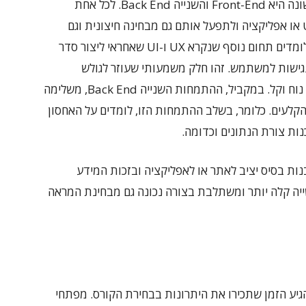
היום קיימות שתי התמחויות – ההתמחות הראשונה היא Front-End והשנייה Back End. לכל אחת
או אפליקציה ולתפעל אותם גם מבחינה חיצונית וגם
מבחינה טכנית. למשל בהתמחות Front-End לומדים תחום נוסף שנקרא UX ו-UI שאחראי ליצור סדר
גישות למשתמש. זהו חלק משמעותי שעוזר לגולש
להתמצא באתר ולהרגיש שהחיפוש והשיטוט בו נוח וקל. במקביל, ההתמחות השנייה Back End, משלימה
לעים. כלומר, בשלב ההתמחות הזו, לומדים על האחסון
ות צורת הנתונים וכדומה.
מידים לבנות בסיס יציב לאתר או לאפליקציה ובזכות המידע
תמחות הראשונה, Front End, העשייה קלה יותר ומשתלבת בצורה נכונה גם מבחינת המראה
גיע הזמן שתכירו את היתרונות בבחירת הקורס. מפתחי