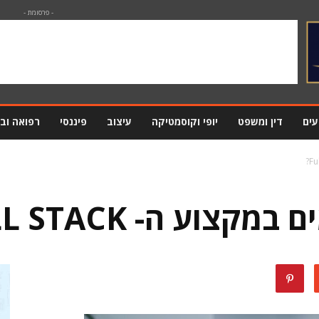
- פרסומת -
עים
דין ומשפט
יופי וקוסמטיקה
עיצוב
פיננסי
רפואה וב
וע ה- FULL STACK?