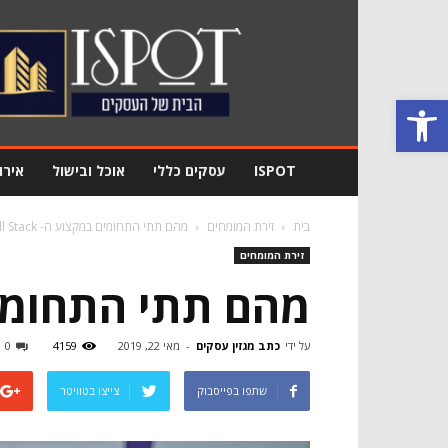
מגזין
עסקים
Ispot
פתח סרגל נגישות
ISPOT
עסקים כללי
אוכל ובישול
אירו
בית
זירת המומחים
מהם תתי התחומים במקצוע ה- Full Stack?
זירת המומחים
מהם תתי התחומים במקצ
על ידי
כתב מגזין עסקים
-
מאי 22, 2019
4159
0
שתפו בפייסבוק
צייצו בטוויטר