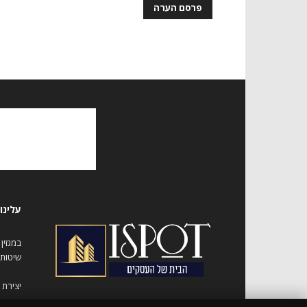
עלינו
במגזין
שיטות 
יצירת 