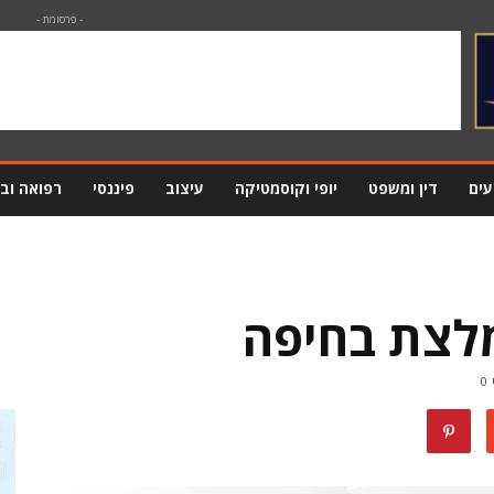
- פרסומת -
עים
דין ומשפט
יופי וקוסמטיקה
עיצוב
פיננסי
רפואה וב
לצת בחיפה
0