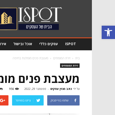
מגזין
עסקים
Ispot
פתח סרגל נגישות
ISPOT
עסקים כללי
אוכל ובישול
אירו
בית
זירת המומחים
מעצבת פנים מומלצת בחיפה
זירת המומחים
מעצבת פנים מומ
על ידי
כתב מגזין עסקים
-
ספטמבר 29, 2022
956
שתפו בפייסבוק
צייצו בטוויטר