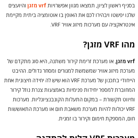
בסניף ראשון לציון, תמצאו מגוון אפשרויות
vrf מזגן
והיועצים
שלנו יפשטו ויבהירו לכם את האופן בו אוטומציה ביתית מקיימת
אינטראקציה עם מערכות מיזוג אוויר VRF.
מהו
VRF
מזגן?
vrf
מזגן
, או מערכת זרימת קירור משתנה, היא סוג מתקדם של
מערכת מיזוג אוויר שמשמשת למגורים ומסחר גדולים. ההיבט
הייחודי בתכנון של מערכת VRF הוא שיש לה יחידה חיצונית אחת
המחוברת למספר יחידות פנימיות באמצעות צנרת נוזל קירור
וחיווט תקשורת – במקום התעלות הקונבנציונליות. מערכות
VRF יכולות להיות מערכת משאבת חום או מערכת התאוששות
חום, המספקת חימום וקירור בו זמנית.