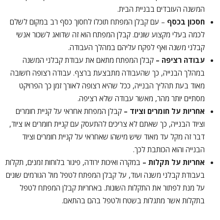
המשנה העובדים בבניית הבית.
חסכון בכסף
– עם קבלן המפתח תוכלו לחסוך כסף רב במקום לשלם
לכמה בעלי מקצוע שונים. קבלן המפתח הוא זה שדואג לשכור אנשי
קבלני משנה ואף לפקח עליהם במהלך העבודה.
עבודה רציפה –
קבלן המפתח מתאם את עבודת קבלני המשנה
במהלך הבנייה, כך שהעבודה מתבצעת ברצף. עבודה רצופה חשובה
מאוד בעת תהליך הבנייה, ככל שהיא רצופה לאורך זמן כך הפרויקט
מסתיים יותר מהר, מאשר עבודה שלא רציפה.
אחריות על חומרים וציוד –
קבלן המפחת אחראי על קניית חומרים
וציוד הבנייה, כך שאתם לא צריכים להתעסק עם קניית חומרים או ציוד,
דבר זה מקל עד מאוד שיש מישהו שאחראי על קניית חומרים וציוד
הבנייה והוא הכותבת לכך.
אחריות על תקלות –
במקרה ואיכות ירודה, פיגור בלוחות זמנים, תקלות
בעבודת קבלני משנה ועוד, על קבלן המפתח לטפל מול הגורמים שונים
על מנת לפתור את התקלות השונות. באחריות קבלן המפתח לטפל
בתקלות אשר מתגלות בשטח ולטפל בהם בהתאם.