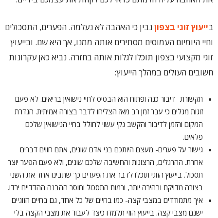
ב
ייעוץ זוגי בצפון
נבין כי האהבה לא נעלמה. הפערים, התסכולים
וחיי היומיום העמוסים מסתירים אותה ממנו, אך היא שם. ובייעוץ
זוגי מקצועי בצפון תוכלו לגלות אותה בחזרה. נביא כאן עקרונות
חשובים העולים במהלך הייעוץ:
תקשורת- דיבור כנה ופתוח הוא הבסיס לחיי נישואין בריאים. לא פעם
זוגות מגלים כי עבר זמן רב מאז הצליחו לדבר בצורה אמיתית. הגדרת
המקום והזמן לדיבור והקשב נקי עשוי לחולל בחיי הנישואין שלכם
פלאים.
גישור על פערים- מעצם היותכם בני אדם שונים, אתם חווים דברים
אחרת. ההרגלים, הרצונות והחשיבה שלכם שונים, ולא פעם הפער יוצר
תסכול. בייעוץ הזוגי תוכלו לדבר את הפערים כך שתבינו אחד את השני
בצורה מדויקת ובהירה יותר, ורמות התסכול וחוסר ההבנה ההדדיים ירדו.
איך מתמודדים במצבי קצה- כמו בחיים של כל אחד, גם בחיים הזוגיים
ישנם מצבי קצה. בייעוץ הוזי תלמדו כיצד לעבור את מצבי הקצה בלי