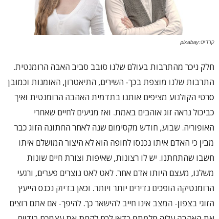
קרדיט:pixabay
חלק ניכר מהתרבות בעולם שלנו סובב סביב האבה הרומנטית.
התרבות שלנו מוצפת בכך- השירים, התיאטרון, האומנות וכמובן
סרטי הקולנוע מציפים אותנו בתדמית האהבה הרומנטית ואיך
כביכול נראה זוג אוהבים באמת. ואז מגיעים לחיים שאחרי
האופוריה. שבוע, חודש מקסימום שנה לאחר החתונה הזוג כבר
מבין כי האדם איתו נכנסו לחופה הוא לא היצור המושלם איתו
חשבו שהתחתנו. יש לו רצונות, שאיפות וצורת חיים שונות
משלנו, מעצם היותו אדם אחר. לאט לאט נוצרים פערים, ורגעי
הרומנטיקה הופכים נדירים יותר ויותר. וכאן בדיוק נכנס הייעץ
הזוגי בצפון- המצב אינו חייב להישאר כך. להיפך- אם אתם רוצים
את האהבה עליה חלמתם כדאי לכם לקחת את עצמכם בידיים.