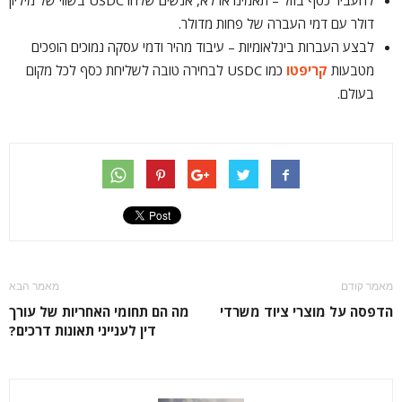
להעביר כסף בזול – תאמינו או לא, אנשים שלחו USDC בשווי של מיליון
דולר עם דמי העברה של פחות מדולר.
לבצע העברות בינלאומיות – עיבוד מהיר ודמי עסקה נמוכים הופכים
מטבעות
קריפטו
כמו USDC לבחירה טובה לשליחת כסף לכל מקום
בעולם.
מאמר קודם
מאמר הבא
הדפסה על מוצרי ציוד משרדי
מה הם תחומי האחריות של עורך
דין לענייני תאונות דרכים?