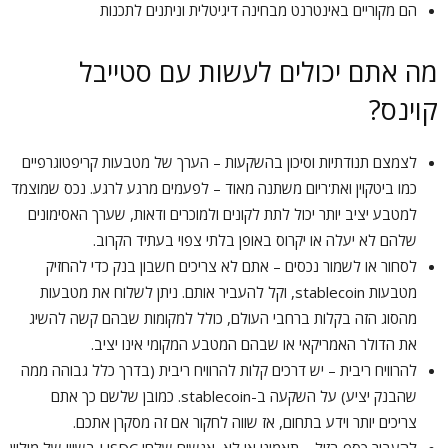
הם מקוריים באינטרנט מבחינה דיגיטלית וניתנים לתכנות
מה אתם יכולים לעשות עם סטייבל
קוינס?
לצמצם תנודתיות וסיכון בהשקעות – הערך של מטבעות קריפטוגרפיים
כמו ביטקוין ואת'ריום משתנה מאוד – לפעמים מרגע לרגע. נכס שמוצמד
למטבע יציב יותר יכול לתת לקונים ולמוכרים ודאות, שערך האסימונים
שלהם לא יעלה או יקרוס באופן בלתי צפוי בעתיד הקרוב.
לסחור או לשמור נכסים – אתם לא צריכים חשבון בנק כדי להחזיק
מטבעות stablecoin, וקל להעביר אותם. ניתן לשלוח את מטבעות
מהסוג הזה בקלות ברחבי העולם, כולל למקומות שבהם קשה להשיג
את הדולר האמריקאי או שבהם המטבע המקומי אינו יציב.
להרוויח ריבית – יש דרכים קלות להרוויח ריבית (בדרך כלל גבוהה ממה
שהבנק יציע) על השקעה ב-stablecoin. כמובן שלשם כך אתם
צריכים יותר וידע בתחום, אז שווה לחקור אם זה מסקרן אתכם.