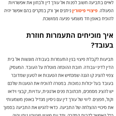
לאיים בתביעה חשוב לפנות אל עורך דין ולבחון את אפשרויות
הפעולה.
פיצויי פיטורין
ניתנים אך ורק במקרים בהם אפשר יהיה
להוכיח באופן חד משמעי פגיעה ממושכת.
איך מוכיחים התעמרות חוזרת
בעובד?
תביעות לקבלת פיצוי בגין התעמרות בעבודה מוגשות אל בית
הדין לדיני עבודה. חובת ההוכחה מוטלת על העובד. המעסיק
צפוי להציג קו הגנה שמכחיש את הטענות או לטעון שמדובר
בעובד בעל יכולות נמוכות. במטרה להוכיח את הטענות שלכם
יש להציג מסמכים, תכתובת פנים ארגונית, עדויות, קבצי וידאו
וקול, חפצים. ליווי של עורך דין עם ניסיון מגדיל באופן משמעותי
את סיכויי ההצלחה של התביעה. כדאי להגיש את התביעה בסמוך
ככל האפשר לקרות המקרה. יחד עם פיצויי פיטורין ניתן יהיה