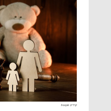
קרדיט freepik