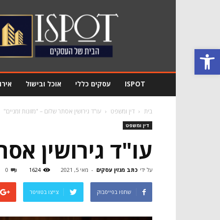
מגזין
עסקים
Ispot
פתח סרגל נגישות
ISPOT
עסקים כללי
אוכל ובישול
אירו
בית
דין ומשפט
עו"ד גירושין אסתר שלום – "מזונות זמניים"
דין ומשפט
עו"ד גירושין אסת
על ידי
כתב מגזין עסקים
-
מאי 5, 2021
1624
0
שתפו בפייסבוק
צייצו בטוויטר