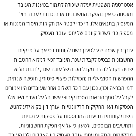
אסטרטגיה משפטית יעילה שיכולה לתמוך בטענות העובד
ומוכיחה כי אין בהפקת החשבונית או בנכונות לעבוד מול
המעסיק בתנאים אלו, די כדי לבטל את חקיקות היסוד המגנות או
מספיק כדי לשלול קיומם של יחסי עובד מעסיק.
עורך דין שכזה ידע לטעון בשם לקוחותיו כי אף על פי קיום
החשבונית כבסיס לקבלת שכר, העובד זכאי למלוא ההטבות
שהיה מקבל לו היה מקבל הכרה של עובד שכר, לרבות מלוא
ההפרשות הסוציאליות (הכוללות פיצויי פיטורין, חופשה שנתית,
דמי הבראה וכו'). נכון עבור כל תשלום אחר שעובדים היו אמורים
לקבל על סמך הוראות הסכם קיבוצי אשר חל על הענף ו/או שלל
הפסיקות ו/או החקיקות הרלוונטיות. עורך דין בקיא ידע להגיש
בשם לקוחותיו תביעות המבוססות על פסיקות עדכניות
ותחשיבים מבוססים, ולטעון כי על אף הפקת החשבוניות,
מתקיימים והתקיימו יחסי עובד מעסיק בין הצדדים ולכן העובד