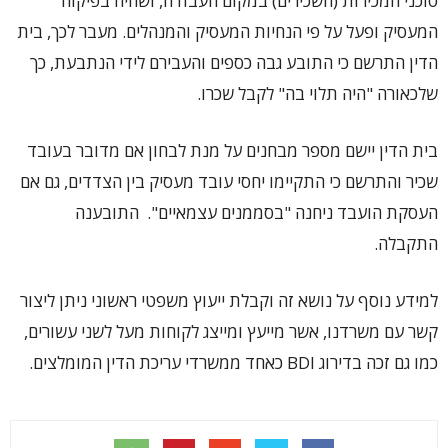
סוכני המכירות (השכירים) במקום העבודה, ושהיה בפיקוח
המעסיק ופעל על פי הנחיות המעסיק והמנהלים. מעבר לכך, בית
הדין התרשם כי התובע גבה כספים והעבירם לידי הנתבעת, כך
שלכאורה "היה תלוי בה" לקבל שכרו.
בית הדין יישם מספר מבחנים על מנת לבחון אם מדובר בעובד
שכיר והתרשם כי התקיימו יחסי עובד מעסיק בין הצדדים, גם אם
העסקת הועבד ניחנה "בסממנים עצמאיים". התובענה
התקבלה.
למידע נוסף על נושא זה וקבלת ייעוץ משפטי ראשוני ניתן ליצור
קשר עם משרדנו, אשר מייעץ ומייצג לקוחות מעל לשני עשורים,
כמו גם זכה בדירוג BDI כאחד ממשרדי עריכת הדין המומלצים.