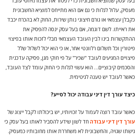
בעל עסק שמוציא חשבונית כדי לפטור את עצמו מיחסי עובד
מעסיק, עלול לגלות כי גם אם הוא מתייחס למוציא החשבונית
כקבלן עצמאי או גורם חיצוני נותן שירות, החוק לא בהכרח יכבד
את ראייתו. לשם דוגמה, אם בעל עסק ינסה להפסיק את
ההתקשרות בינו לבין העובד העצמאי מבלי לזכות אותו בפיצוי
פיטורין וכל תשלום רלוונטי אחר, או כי הוא יכול לשלול שלל
פיצויים המגיעים לעובד "שכיר" על פי חוקי מגן, פסיקה עדכנית
והסכמים קיבוציים… הוא עשוי לגלות כי החוק עומד לצד העובד,
כאשר לעובד יש טענה לגיטימית.
כיצד עורך דין דיני עבודה יכול לסייע?
כאשר עובד רוצה לעמוד על זכויותיו, יש ביכולתו לקבל ייצוג של
עורך דין דיני עבודה
חד לשון שידע להסביר לאותו בעל עסק כי
גישתו שגויה, והחשבונית לא משחררת אותו מחובותיו כמעסיק.