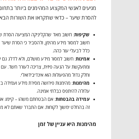
מגיעים לאנשי המקצוע המהימנים ביותר בתחום.
להסרת שיער – כדאי שתקראו את השורות הבאו
שקיפות
: חשוב מאד שהקליניקה המציעה
הסרת שי
חשוב למסור מידע מהימן, ולהסביר כי
הסרת שיער בל
כלל לבעלי עור כהה.
אמינות
: חשוב למסור מידע מושלם, ולא לדלג גם 
ומתעקשת על הגעה פיזית, צריכה לעורר חשד. עם ז
וחלק גדול מהפעולות הוא אינדיבידואלי.
מהימנות
: מהימנות פירושה מסירת מידע ועמידה בו
עלולה להיתפס כבלתי אמינה.
עמידה בהבטחות
: אם הבטחתם משהו – קיימו. או
זה בהחלט ימשוך לקוחות. אם התברר שאתם לא מס
מהימנות היא עניין של זמן