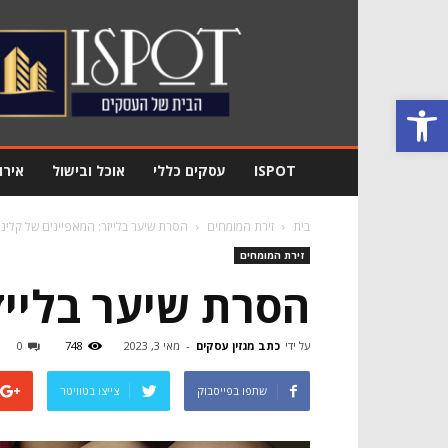
מגזין
עסקים
Ispot
פתח סרגל נגישות
ISPOT
עסקים כללי
אוכל ובישול
אירו
בית
זירת המומחים
הסרת שיער בלייזר: המאפיינים של קלינ
זירת המומחים
הסרת שיער בלייז
על ידי
כתב מגזין עסקים
-
מאי 3, 2023
748
0
שתפו בפייסבוק
צייצו בטוויטר