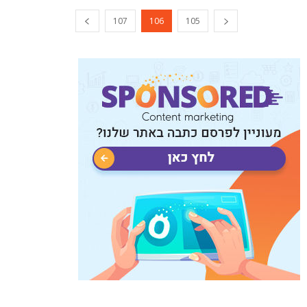
107
106
105